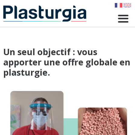
Aller
au
contenu
principal
Un seul objectif : vous
apporter une offre globale en
plasturgie.
Image